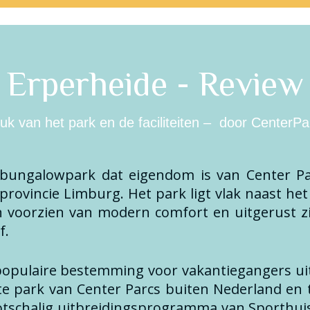
Erperheide - Review
k van het park en de faciliteiten – door CenterPa
 bungalowpark dat eigendom is van Center Pa
provincie Limburg. Het park ligt vlak naast h
n voorzien van modern comfort en uitgerust zijn
f.
 populaire bestemming voor vakantiegangers ui
e park van Center Parcs buiten Nederland en t
tschalig uitbreidingsprogramma van Sporthui