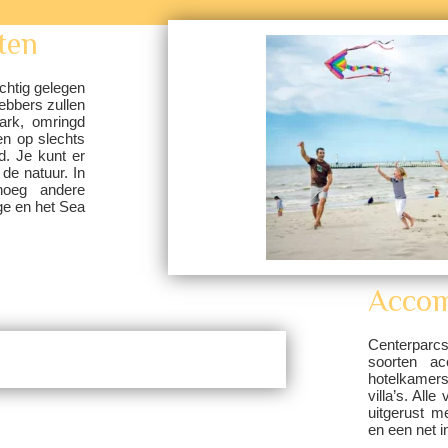
iten
chtig gelegen
ebbers zullen
park, omringd
en op slechts
d. Je kunt er
de natuur. In
noeg andere
ge en het Sea
Accom
Centerparcs
soorten ac
hotelkamers
villa’s. All
uitgerust m
en een net 