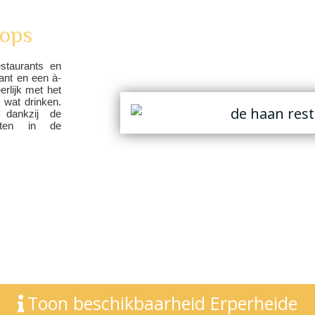
hops
staurants en
ant en een à-
erlijk met het
g wat drinken.
 dankzij de
eiten in de
Toon beschikbaarheid Erperheide