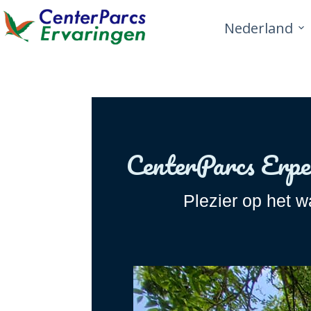
Nederland
CenterParcs Erpe
Plezier op het w