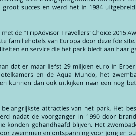
en groot succes en werd het in 1984 uitgebre
met de “TripAdvisor Travellers’ Choice 2015 Awa
te familiehotels van Europa door dezelfde site
liteiten en service die het park biedt aan haar g
aan dat er maar liefst 29 miljoen euro in Erpe
 hotelkamers en de Aqua Mundo, het zwemb
kunnen dan ook uitkijken naar een nog beter
elangrijkste attracties van het park. Het b
erd nadat de voorganger in 1990 door brand 
tie konden gehandhaafd blijven. Het zwembadc
 voor zwemmen en ontspanning voor jong en ou