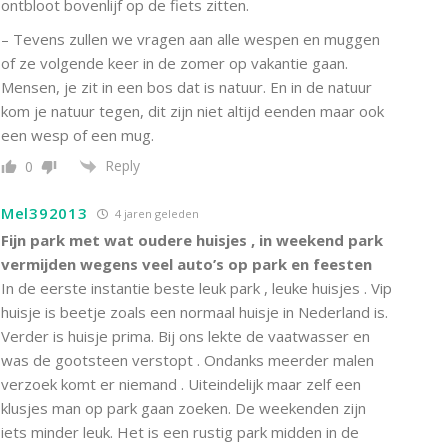
ontbloot bovenlijf op de fiets zitten.
– Tevens zullen we vragen aan alle wespen en muggen
of ze volgende keer in de zomer op vakantie gaan.
Mensen, je zit in een bos dat is natuur. En in de natuur
kom je natuur tegen, dit zijn niet altijd eenden maar ook
een wesp of een mug.
Reply
0
Mel392013
4 jaren geleden
Fijn park met wat oudere huisjes , in weekend park
vermijden wegens veel auto’s op park en feesten
In de eerste instantie beste leuk park , leuke huisjes . Vip
huisje is beetje zoals een normaal huisje in Nederland is.
Verder is huisje prima. Bij ons lekte de vaatwasser en
was de gootsteen verstopt . Ondanks meerder malen
verzoek komt er niemand . Uiteindelijk maar zelf een
klusjes man op park gaan zoeken. De weekenden zijn
iets minder leuk. Het is een rustig park midden in de